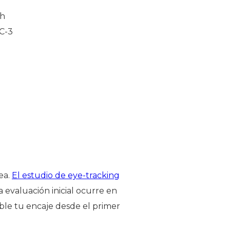
sh
C-3
ea.
El estudio de eye-tracking
evaluación inicial ocurre en
ible tu encaje desde el primer