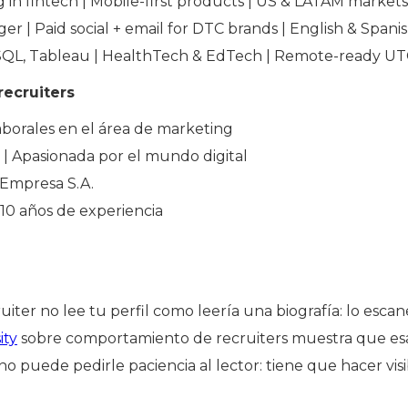
g in fintech | Mobile-first products | US & LATAM markets
r | Paid social + email for DTC brands | English & Spani
 SQL, Tableau | HealthTech & EdTech | Remote-ready UT
recruiters
borales en el área de marketing
a | Apasionada por el mundo digital
Empresa S.A.
10 años de experiencia
ruiter no lee tu perfil como leería una biografía: lo escan
ity
sobre comportamiento de recruiters muestra que esa 
o puede pedirle paciencia al lector: tiene que hacer vis