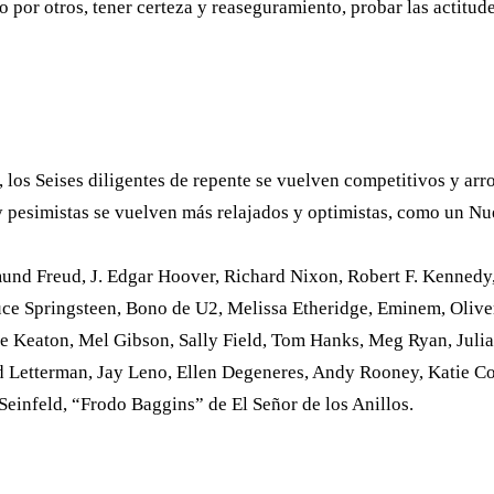
 por otros, tener certeza y reaseguramiento, probar las actitudes
 los Seises diligentes de repente se vuelven competitivos y a
y pesimistas se vuelven más relajados y optimistas, como un Nu
nd Freud, J. Edgar Hoover, Richard Nixon, Robert F. Kennedy,
ruce Springsteen, Bono de U2, Melissa Etheridge, Eminem, Oliv
Keaton, Mel Gibson, Sally Field, Tom Hanks, Meg Ryan, Julia R
id Letterman, Jay Leno, Ellen Degeneres, Andy Rooney, Katie C
einfeld, “Frodo Baggins” de El Señor de los Anillos.