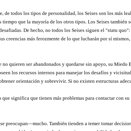
de todos los tipos de personalidad, los Seises son los más leales
iempo que la mayoría de los otros tipos. Los Seises también son
esafiadas. De hecho, no todos los Seises siguen el "statu quo": 
 sus creencias más ferozmente de lo que lucharán por sí mismos
ue no quieren ser abandonados y quedarse sin apoyo, su Miedo Bás
seen los recursos internos para manejar los desafíos y vicisitud
obtener orientación y sobrevivir. Si no existen estructuras ade
lo que significa que tienen más problemas para contactar con su
—y se preocupan—mucho. También tienden a temer tomar decision