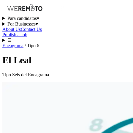
Para candidatos
▾
For Businesses
▾
About Us
Contact Us
Publish a Job
☰
Eneagrama
/
Tipo
6
El Leal
Tipo Seis del Eneagrama