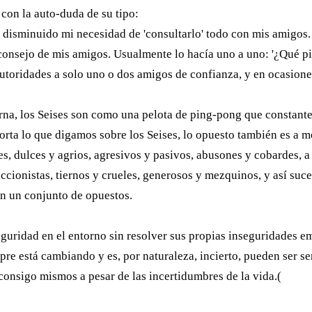
 con la auto-duda de su tipo:
disminuido mi necesidad de 'consultarlo' todo con mis amigos. 
consejo de mis amigos. Usualmente lo hacía uno a uno: '¿Qué pi
 autoridades a solo uno o dos amigos de confianza, y en ocasio
rna, los Seises son como una pelota de ping-pong que constante
rta lo que digamos sobre los Seises, lo opuesto también es a me
s, dulces y agrios, agresivos y pasivos, abusones y cobardes, a
uccionistas, tiernos y crueles, generosos y mezquinos, y así suc
son un conjunto de opuestos.
eguridad en el entorno sin resolver sus propias inseguridades 
e está cambiando y es, por naturaleza, incierto, pueden ser se
consigo mismos a pesar de las incertidumbres de la vida.(