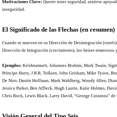
Motivaciones Clave:
Querer tener seguridad, sentirse apoyado
inseguridad.
El Significado de las Flechas (en resumen)
Cuando se mueven en su Dirección de Desintegración (estrés),
Dirección de Integración (crecimiento), los Seises temerosos 
Ejemplos:
Krishnamurti, Johannes Brahms, Mark Twain, Sigmu
Príncipe Harry, J.R.R. Tolkien, John Grisham, Mike Tyson, B
De Niro, Dustin Hoffman, Mark Wahlberg, Woody Allen, Diane 
Jessica Parker, Ben Affleck, Hugh Laurie, Katie Holmes, Dav
Chris Rock, Lewis Black, Larry David, “George Costanza” de S
Visión General del Tipo Seis