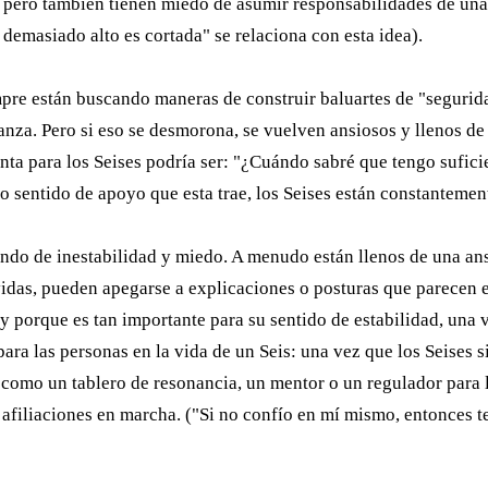
, pero también tienen miedo de asumir responsabilidades de una
demasiado alto es cortada" se relaciona con esta idea).
re están buscando maneras de construir baluartes de "seguridad 
anza. Pero si eso se desmorona, se vuelven ansiosos y llenos d
nta para los Seises podría ser: "¿Cuándo sabré que tengo suficie
do sentido de apoyo que esta trae, los Seises están constantemen
ondo de inestabilidad y miedo. A menudo están llenos de una an
vidas, pueden apegarse a explicaciones o posturas que parecen e
s, y porque es tan importante para su sentido de estabilidad, una
para las personas en la vida de un Seis: una vez que los Seises
como un tablero de resonancia, un mentor o un regulador para 
s afiliaciones en marcha. ("Si no confío en mí mismo, entonces